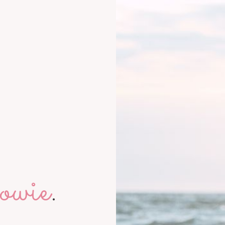
owie
.