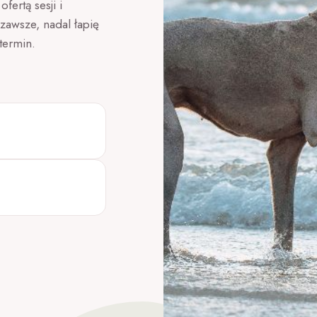
fertą sesji i
zawsze, nadal łapię
termin.