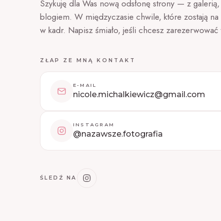
Szykuję dla Was nową odsłonę strony — z galerią, o
blogiem. W międzyczasie chwile, które zostają na 
w kadr. Napisz śmiało, jeśli chcesz zarezerwować 
ZŁAP ZE MNĄ KONTAKT
E-MAIL
nicole.michalkiewicz@gmail.com
INSTAGRAM
@nazawsze.fotografia
ŚLEDŹ NA