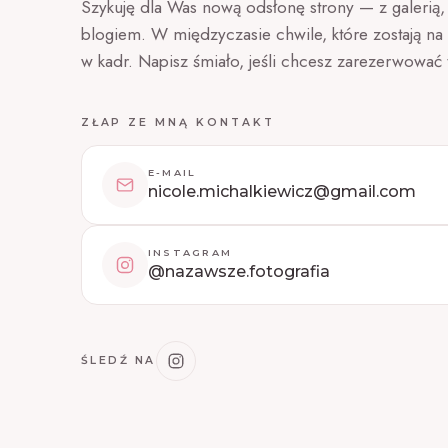
Szykuję dla Was nową odsłonę strony — z galerią, o
blogiem. W międzyczasie chwile, które zostają na 
w kadr. Napisz śmiało, jeśli chcesz zarezerwować 
ZŁAP ZE MNĄ KONTAKT
E-MAIL
nicole.michalkiewicz@gmail.com
INSTAGRAM
@nazawsze.fotografia
ŚLEDŹ NA