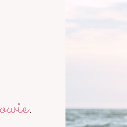
owie
.