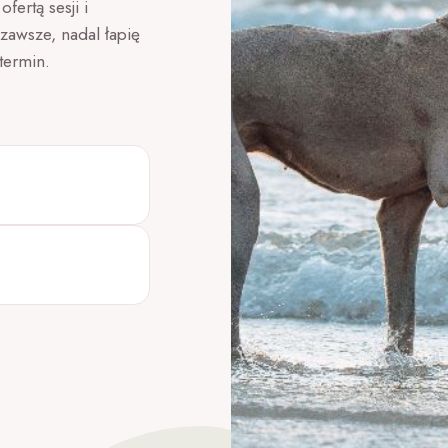
fertą sesji i
zawsze, nadal łapię
termin.