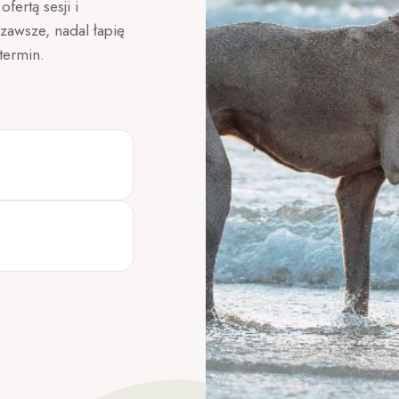
fertą sesji i
zawsze, nadal łapię
termin.