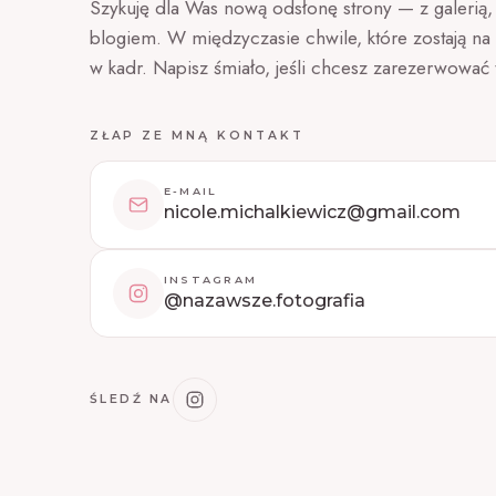
Szykuję dla Was nową odsłonę strony — z galerią, o
blogiem. W międzyczasie chwile, które zostają na 
w kadr. Napisz śmiało, jeśli chcesz zarezerwować 
ZŁAP ZE MNĄ KONTAKT
E-MAIL
nicole.michalkiewicz@gmail.com
INSTAGRAM
@nazawsze.fotografia
ŚLEDŹ NA