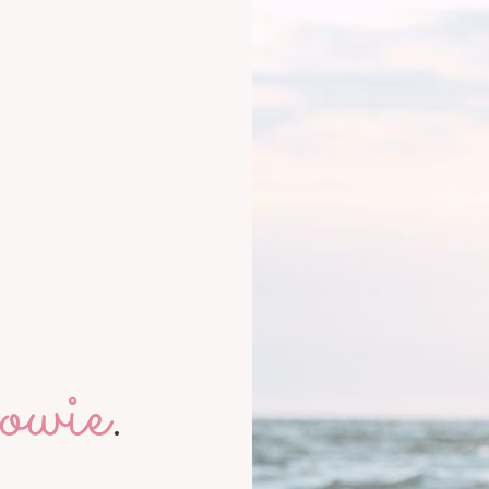
owie
.