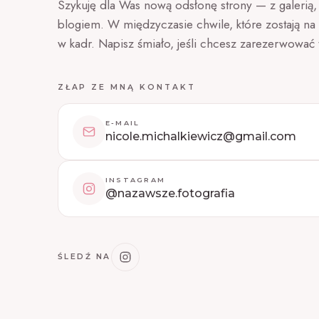
Szykuję dla Was nową odsłonę strony — z galerią, o
blogiem. W międzyczasie chwile, które zostają na 
w kadr. Napisz śmiało, jeśli chcesz zarezerwować 
ZŁAP ZE MNĄ KONTAKT
E-MAIL
nicole.michalkiewicz@gmail.com
INSTAGRAM
@nazawsze.fotografia
ŚLEDŹ NA