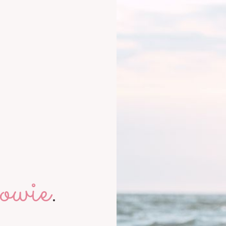
owie
.