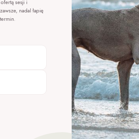
fertą sesji i
zawsze, nadal łapię
termin.